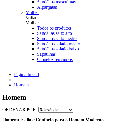
Sandálias masculinas
Alpargatas
Mulher
Voltar
Mulher
Todos os produtos
Sandálias salto alto
Sandálias salto médio
Sandálias solado médio
Sandálias solado baixo
Sapatilhas
Chinelos femininos
Página Inicial
Homem
Homem
ORDENAR POR:
Homem: Estilo e Conforto para o Homem Moderno