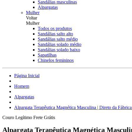
Sandálias masculinas
Alpargatas
Mulher
Voltar
Mulher
Todos os produtos
Sandálias salto alto
Sandálias salto médio
Sandálias solado médio
Sandálias solado baixo
Sapatilhas
Chinelos femininos
Página Inicial
Homem
Alpargatas
Alpargata Terapêutica Magnética Masculina | Direto da Fábric
Couro Legítimo
Frete Grátis
Alpargata Terapêutica Magnética Masculin