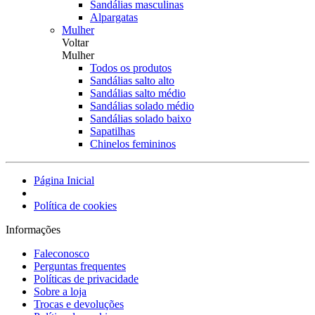
Sandálias masculinas
Alpargatas
Mulher
Voltar
Mulher
Todos os produtos
Sandálias salto alto
Sandálias salto médio
Sandálias solado médio
Sandálias solado baixo
Sapatilhas
Chinelos femininos
Página Inicial
Política de cookies
Informações
Faleconosco
Perguntas frequentes
Políticas de privacidade
Sobre a loja
Trocas e devoluções