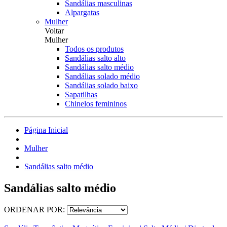
Sandálias masculinas
Alpargatas
Mulher
Voltar
Mulher
Todos os produtos
Sandálias salto alto
Sandálias salto médio
Sandálias solado médio
Sandálias solado baixo
Sapatilhas
Chinelos femininos
Página Inicial
Mulher
Sandálias salto médio
Sandálias salto médio
ORDENAR POR: