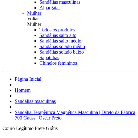
Sandálias masculinas
Alpargatas
Mulher
Voltar
Mulher
Todos os produtos
Sandálias salto alto
Sandálias salto médio
Sandálias solado médio
Sandálias solado baixo
Sapatilhas
Chinelos femininos
Página Inicial
Homem
Sandálias masculinas
Sandália Terapêutica Magnética Masculina | Direto da Fábrica
700 Gauss | Oscar Preto
Couro Legítimo
Frete Grátis