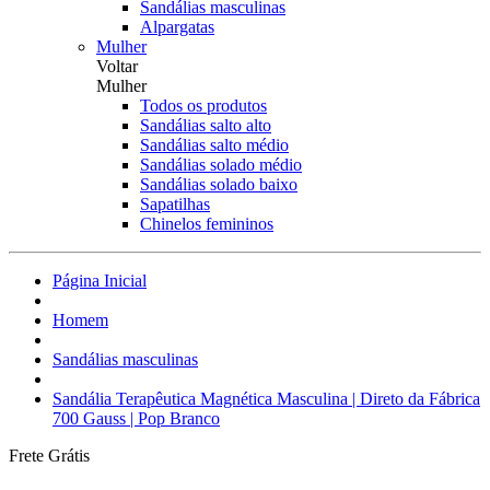
Sandálias masculinas
Alpargatas
Mulher
Voltar
Mulher
Todos os produtos
Sandálias salto alto
Sandálias salto médio
Sandálias solado médio
Sandálias solado baixo
Sapatilhas
Chinelos femininos
Página Inicial
Homem
Sandálias masculinas
Sandália Terapêutica Magnética Masculina | Direto da Fábrica
700 Gauss | Pop Branco
Frete Grátis