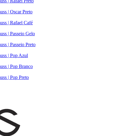
uss | Rafael Preto
uss | Oscar Preto
uss | Rafael Café
uss | Passeio Gelo
uss | Passeio Preto
auss | Pop Azul
auss | Pop Branco
uss | Pop Preto