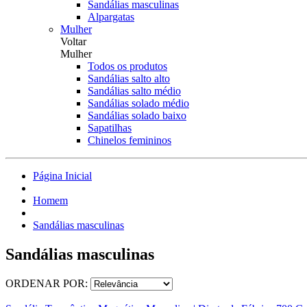
Sandálias masculinas
Alpargatas
Mulher
Voltar
Mulher
Todos os produtos
Sandálias salto alto
Sandálias salto médio
Sandálias solado médio
Sandálias solado baixo
Sapatilhas
Chinelos femininos
Página Inicial
Homem
Sandálias masculinas
Sandálias masculinas
ORDENAR POR: