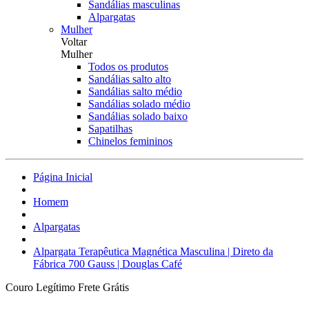
Sandálias masculinas
Alpargatas
Mulher
Voltar
Mulher
Todos os produtos
Sandálias salto alto
Sandálias salto médio
Sandálias solado médio
Sandálias solado baixo
Sapatilhas
Chinelos femininos
Página Inicial
Homem
Alpargatas
Alpargata Terapêutica Magnética Masculina | Direto da
Fábrica 700 Gauss | Douglas Café
Couro Legítimo
Frete Grátis