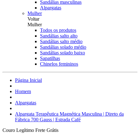
Sandálias masculinas
Alpargatas
Mulher
Voltar
Mulher
Todos os produtos
Sandálias salto alto
Sandálias salto médio
Sandálias solado médio
Sandálias solado baixo
Sapatilhas
Chinelos femininos
Página Inicial
Homem
Alpargatas
Alpargata Terapêutica Magnética Masculina | Direto da
Fábrica 700 Gauss | Estrada Café
Couro Legítimo
Frete Grátis