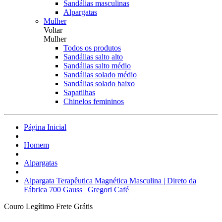
Sandálias masculinas
Alpargatas
Mulher
Voltar
Mulher
Todos os produtos
Sandálias salto alto
Sandálias salto médio
Sandálias solado médio
Sandálias solado baixo
Sapatilhas
Chinelos femininos
Página Inicial
Homem
Alpargatas
Alpargata Terapêutica Magnética Masculina | Direto da
Fábrica 700 Gauss | Gregori Café
Couro Legítimo
Frete Grátis