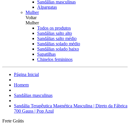
Sandálias masculinas
Alpargatas
Mulher
Voltar
Mulher
Todos os produtos
Sandálias salto alto
Sandálias salto médio
Sandálias solado médio
Sandálias solado baixo
Sapatilhas
Chinelos femininos
Página Inicial
Homem
Sandálias masculinas
Sandália Terapêutica Magnética Masculina | Direto da Fábrica
700 Gauss | Pop Azul
Frete Grátis