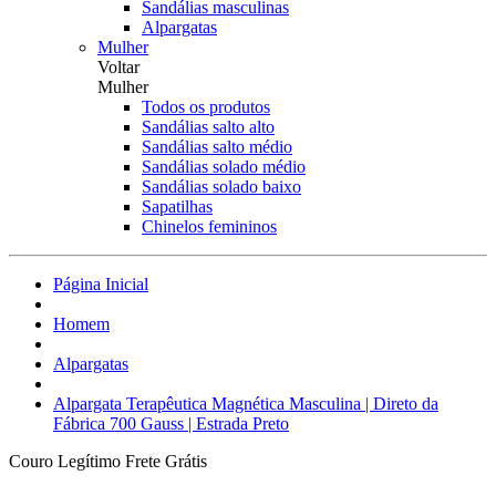
Sandálias masculinas
Alpargatas
Mulher
Voltar
Mulher
Todos os produtos
Sandálias salto alto
Sandálias salto médio
Sandálias solado médio
Sandálias solado baixo
Sapatilhas
Chinelos femininos
Página Inicial
Homem
Alpargatas
Alpargata Terapêutica Magnética Masculina | Direto da
Fábrica 700 Gauss | Estrada Preto
Couro Legítimo
Frete Grátis