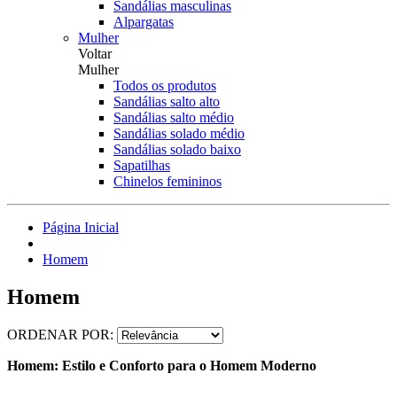
Sandálias masculinas
Alpargatas
Mulher
Voltar
Mulher
Todos os produtos
Sandálias salto alto
Sandálias salto médio
Sandálias solado médio
Sandálias solado baixo
Sapatilhas
Chinelos femininos
Página Inicial
Homem
Homem
ORDENAR POR:
Homem: Estilo e Conforto para o Homem Moderno