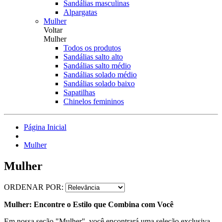
Sandálias masculinas
Alpargatas
Mulher
Voltar
Mulher
Todos os produtos
Sandálias salto alto
Sandálias salto médio
Sandálias solado médio
Sandálias solado baixo
Sapatilhas
Chinelos femininos
Página Inicial
Mulher
Mulher
ORDENAR POR:
Mulher: Encontre o Estilo que Combina com Você
Em nossa seção "Mulher", você encontrará uma seleção exclusiva