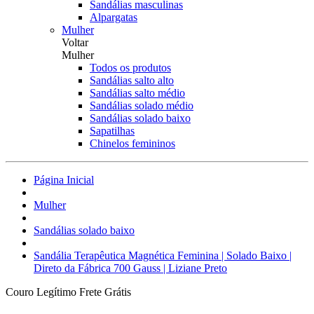
Sandálias masculinas
Alpargatas
Mulher
Voltar
Mulher
Todos os produtos
Sandálias salto alto
Sandálias salto médio
Sandálias solado médio
Sandálias solado baixo
Sapatilhas
Chinelos femininos
Página Inicial
Mulher
Sandálias solado baixo
Sandália Terapêutica Magnética Feminina | Solado Baixo |
Direto da Fábrica 700 Gauss | Liziane Preto
Couro Legítimo
Frete Grátis