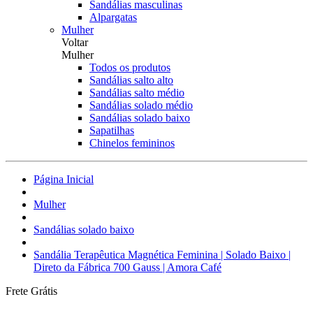
Sandálias masculinas
Alpargatas
Mulher
Voltar
Mulher
Todos os produtos
Sandálias salto alto
Sandálias salto médio
Sandálias solado médio
Sandálias solado baixo
Sapatilhas
Chinelos femininos
Página Inicial
Mulher
Sandálias solado baixo
Sandália Terapêutica Magnética Feminina | Solado Baixo |
Direto da Fábrica 700 Gauss | Amora Café
Frete Grátis