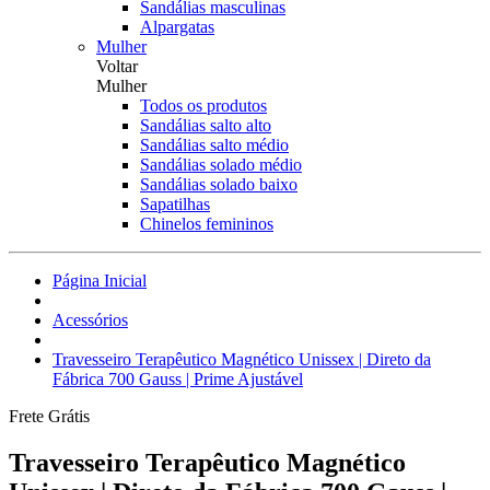
Sandálias masculinas
Alpargatas
Mulher
Voltar
Mulher
Todos os produtos
Sandálias salto alto
Sandálias salto médio
Sandálias solado médio
Sandálias solado baixo
Sapatilhas
Chinelos femininos
Página Inicial
Acessórios
Travesseiro Terapêutico Magnético Unissex | Direto da
Fábrica 700 Gauss | Prime Ajustável
Frete Grátis
Travesseiro Terapêutico Magnético