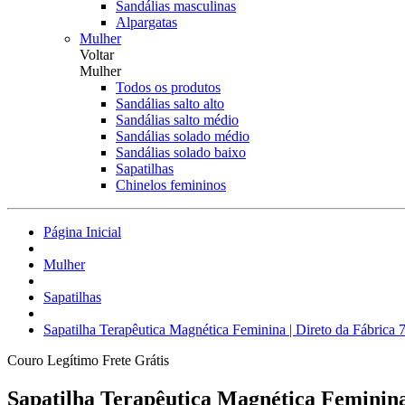
Sandálias masculinas
Alpargatas
Mulher
Voltar
Mulher
Todos os produtos
Sandálias salto alto
Sandálias salto médio
Sandálias solado médio
Sandálias solado baixo
Sapatilhas
Chinelos femininos
Página Inicial
Mulher
Sapatilhas
Sapatilha Terapêutica Magnética Feminina | Direto da Fábrica 7
Couro Legítimo
Frete Grátis
Sapatilha Terapêutica Magnética Feminina 