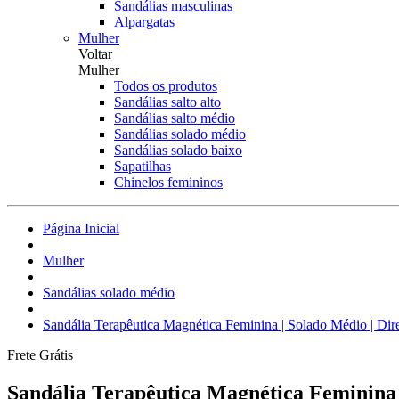
Sandálias masculinas
Alpargatas
Mulher
Voltar
Mulher
Todos os produtos
Sandálias salto alto
Sandálias salto médio
Sandálias solado médio
Sandálias solado baixo
Sapatilhas
Chinelos femininos
Página Inicial
Mulher
Sandálias solado médio
Sandália Terapêutica Magnética Feminina | Solado Médio | Dir
Frete Grátis
Sandália Terapêutica Magnética Feminina 