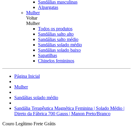
Sandálias masculinas
Alpargatas
Mulher
Voltar
Mulher
Todos os produtos
Sandálias salto alto
Sandálias salto médio
Sandálias solado médio
Sandálias solado baixo
Sapatilhas
Chinelos femininos
Página Inicial
Mulher
Sandálias solado médio
Sandália Terapêutica Magnética Feminina | Solado Médio |
Direto da Fábrica 700 Gauss | Manon Preto/Branco
Couro Legítimo
Frete Grátis