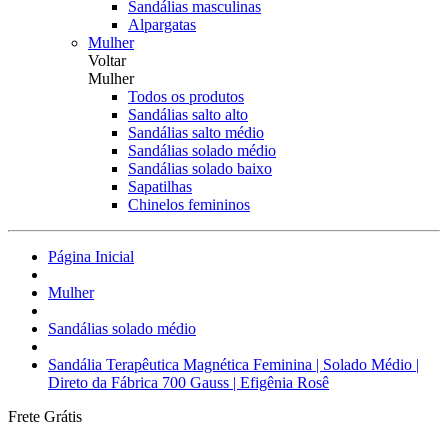
Sandálias masculinas
Alpargatas
Mulher
Voltar
Mulher
Todos os produtos
Sandálias salto alto
Sandálias salto médio
Sandálias solado médio
Sandálias solado baixo
Sapatilhas
Chinelos femininos
Página Inicial
Mulher
Sandálias solado médio
Sandália Terapêutica Magnética Feminina | Solado Médio |
Direto da Fábrica 700 Gauss | Efigênia Rosê
Frete Grátis