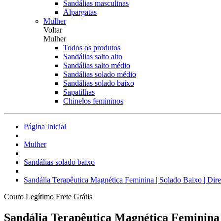
Sandálias masculinas
Alpargatas
Mulher
Voltar
Mulher
Todos os produtos
Sandálias salto alto
Sandálias salto médio
Sandálias solado médio
Sandálias solado baixo
Sapatilhas
Chinelos femininos
Página Inicial
Mulher
Sandálias solado baixo
Sandália Terapêutica Magnética Feminina | Solado Baixo | Diret
Couro Legítimo
Frete Grátis
Sandália Terapêutica Magnética Feminina | 