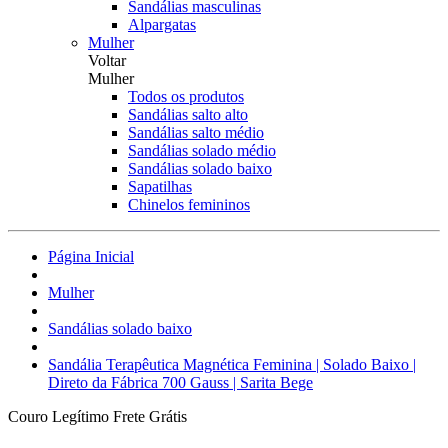
Sandálias masculinas
Alpargatas
Mulher
Voltar
Mulher
Todos os produtos
Sandálias salto alto
Sandálias salto médio
Sandálias solado médio
Sandálias solado baixo
Sapatilhas
Chinelos femininos
Página Inicial
Mulher
Sandálias solado baixo
Sandália Terapêutica Magnética Feminina | Solado Baixo |
Direto da Fábrica 700 Gauss | Sarita Bege
Couro Legítimo
Frete Grátis