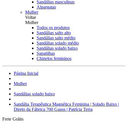
Sandálias masculinas
Alpargatas
Mulher
Voltar
Mulher
Todos os produtos
Sandálias salto alto
Sandálias salto médio
Sandálias solado médio
Sandálias solado baixo
Sapatilhas
Chinelos femininos
Página Inicial
Mulher
Sandálias solado baixo
Sandália Terapêutica Magnética Feminina | Solado Baixo |
Direto da Fábrica 700 Gauss | Patrícia Terra
Frete Grátis