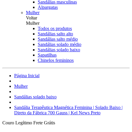
Sandálias masculinas
Alpargatas
Mulher
Voltar
Mulher
Todos os produtos
Sandálias salto alto
Sandálias salto médio
Sandálias solado médio
Sandálias solado baixo
Sapatilhas
Chinelos femininos
Página Inicial
Mulher
Sandálias solado baixo
Sandália Terapêutica Magnética Feminina | Solado Baixo |
Direto da Fábrica 700 Gauss | Kel News Preto
Couro Legítimo
Frete Grátis