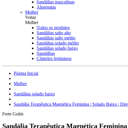
Sandálias masculinas
Alpargatas
Mulher
Voltar
Mulher
Todos os produtos
Sandálias salto alto
Sandálias salto médio
Sandálias solado médio
Sandálias solado baixo
Sapatilhas
Chinelos femininos
Página Inicial
Mulher
Sandálias solado baixo
Sandália Terapêutica Magnética Feminina | Solado Baixo | Diret
Frete Grátis
Sandália Terapêutica Magnética Feminina |