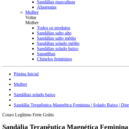
Sandálias masculinas
Alpargatas
Mulher
Voltar
Mulher
Todos os produtos
Sandálias salto alto
Sandálias salto médio
Sandálias solado médio
Sandálias solado baixo
Sapatilhas
Chinelos femininos
Página Inicial
Mulher
Sandálias solado baixo
Sandália Terapêutica Magnética Feminina | Solado Baixo | Dir
Couro Legítimo
Frete Grátis
Sandália Terapêutica Magnética Feminina |