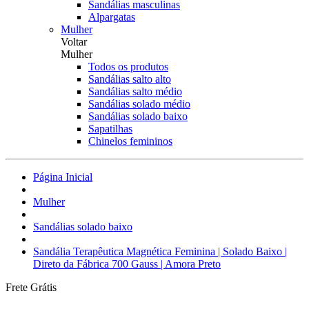
Sandálias masculinas
Alpargatas
Mulher
Voltar
Mulher
Todos os produtos
Sandálias salto alto
Sandálias salto médio
Sandálias solado médio
Sandálias solado baixo
Sapatilhas
Chinelos femininos
Página Inicial
Mulher
Sandálias solado baixo
Sandália Terapêutica Magnética Feminina | Solado Baixo |
Direto da Fábrica 700 Gauss | Amora Preto
Frete Grátis