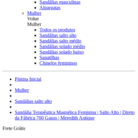
Sandálias masculinas
Alpargatas
Mulher
Voltar
Mulher
Todos os produtos
Sandálias salto alto
Sandálias salto médio
Sandálias solado médio
Sandálias solado baixo
Sapatilhas
Chinelos femininos
Página Inicial
Mulher
Sandálias salto alto
Sandália Terapêutica Magnética Feminina | Salto Alto | Direto
da Fábrica 700 Gauss | Meredith Antique
Frete Grátis