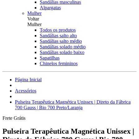
Sandálias masculinas
Alpargatas
Mulher
Voltar
Mulher
Todos os produtos
Sandálias salto alto
Sandálias salto médio
Sandálias solado médio
Sandálias solado baixo
Sapatilhas
Chinelos femininos
Página Inicial
Acessórios
Pulseira Terapêutica Magnética Unissex | Direto da Fábrica
700 Gauss | Bio 700 Preto/Laranja
Frete Grátis
Pulseira Terapêutica Magnética Unissex |